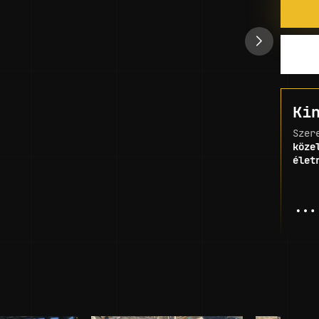
Ki
Szer
köze
élet
...