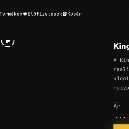
Termékek
Előfizetések
Kosár
Kin
A Ki
real
kido
foly
Ár
...