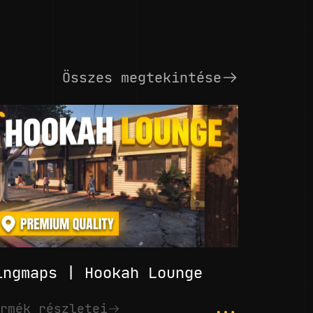
Összes megtekintése
ingmaps | Hookah Lounge
...
rmék részletei