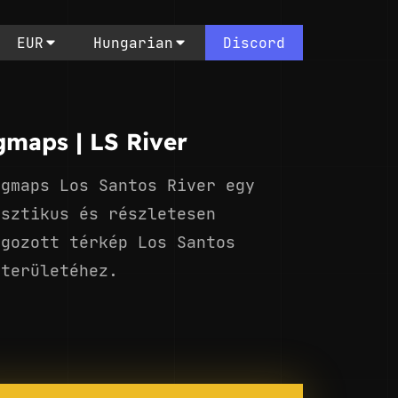
EUR
Hungarian
Discord
gmaps | LS River
ngmaps Los Santos River egy
isztikus és részletesen
lgozott térkép Los Santos
óterületéhez.