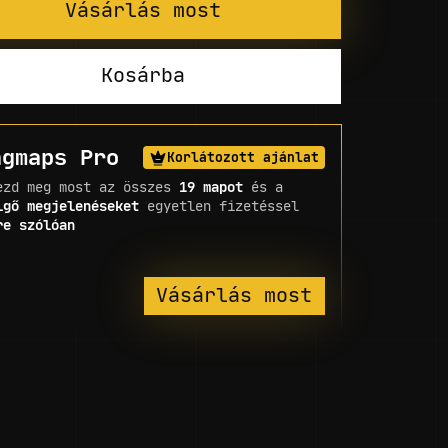
Vásárlás most
Kosárba
ngmaps Pro
Korlátozott ajánlat
ezd meg most az összes
19 mapot
és a
lgő megjelenéseket
egyetlen fizetéssel
re szólóan
Vásárlás most