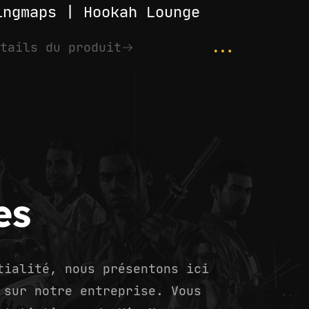
ingmaps | Hookah Lounge
...
tails du produit
es
tialité, nous présentons ici
 sur notre entreprise. Vous