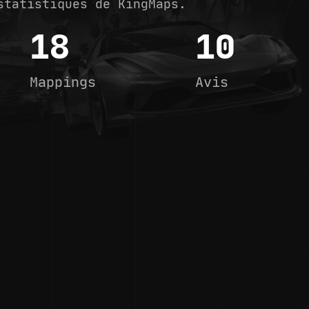
statistiques de KingMaps.
18
10
Mappings
Avis