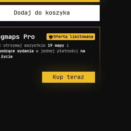
Dodaj do koszyka
ngmaps Pro
Oferta limitowana
z otrzymaj wszystkie
19 mapy
i
hodzące wydania
w jednej płatności
na
 życie
Kup teraz