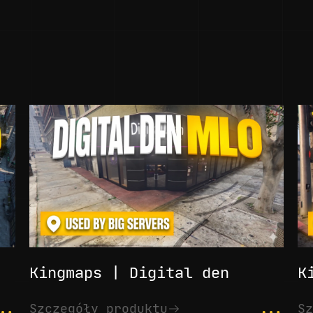
Kingmaps | Digital den
K
..
...
Szczegóły produktu
Sz