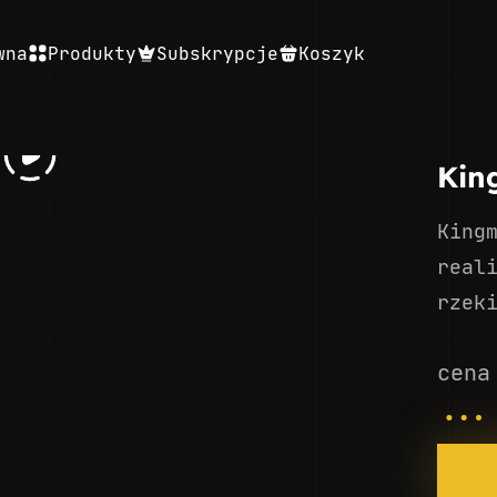
wna
Produkty
Subskrypcje
Koszyk
Kin
King
real
rzek
cena
...