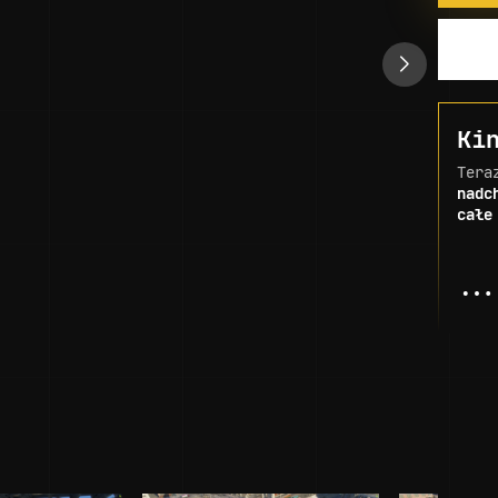
Ki
Tera
nadc
całe
...